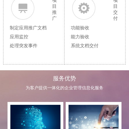
项
项
目
目
推
交
广
付
制定应用推广文档
功能验收
应用监控
能力验收
处理突发事件
系统文档交付
服务优势
为客户提供一体化的企业管理信息化服务